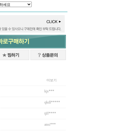
더보기
kjs***
qkdl*****
tjff****
ansi***