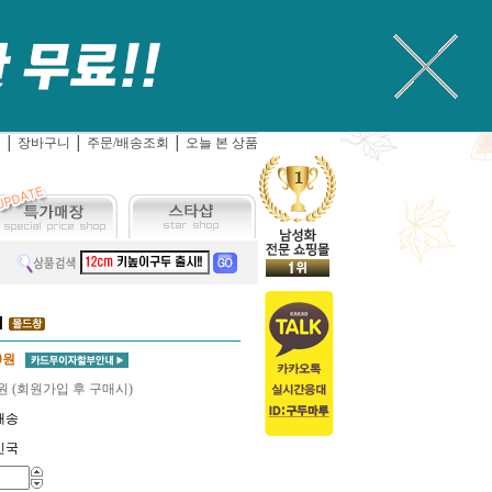
입
│
장바구니
│
주문/배송조회
│
오늘 본 상품
]
0
원
원 (회원가입 후 구매시)
배송
민국