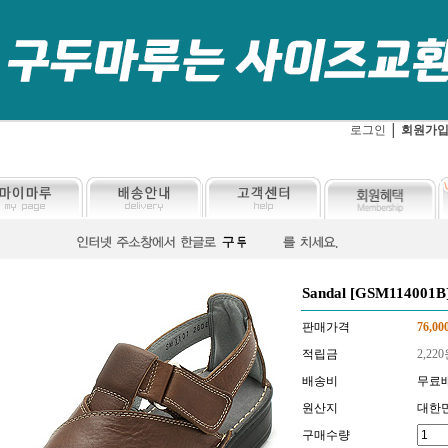
로그인
│
회원가
Sandal [GSM114001B
판매가격
76,00
적립금
2,220
배송비
무료
원산지
대한
구매수량