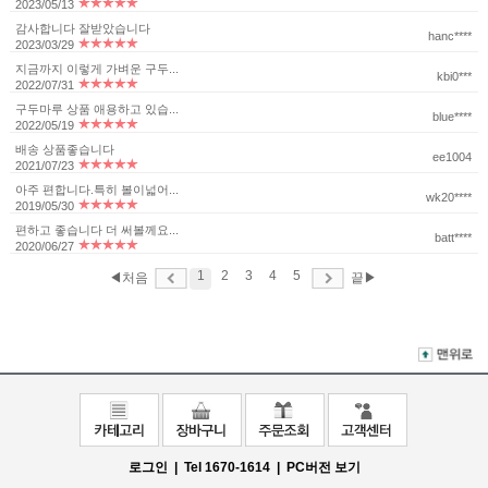
2023/05/13
감사합니다 잘받았습니다
hanc****
2023/03/29
지금까지 이렇게 가벼운 구두...
kbi0***
2022/07/31
구두마루 상품 애용하고 있습...
blue****
2022/05/19
배송 상품좋습니다
ee1004
2021/07/23
아주 편합니다.특히 볼이넓어...
wk20****
2019/05/30
편하고 좋습니다 더 써볼께요...
batt****
2020/06/27
1
2
3
4
5
◀처음
끝▶
로그인 |
Tel 1670-1614 |
PC버전 보기